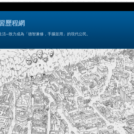
習歷程網
生活─致力成為「德智兼修，手腦並用」的現代公民。